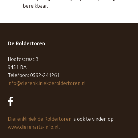
bereikbaar.
De Roldertoren
Hoofdstraat 3
9451 BA
Telefoon: 0592-241261
info@dierenkliniekderoldertoren.nl
Dierenkliniek de Roldertoren
is ook te vinden op
www.dierenarts-info.nl
.